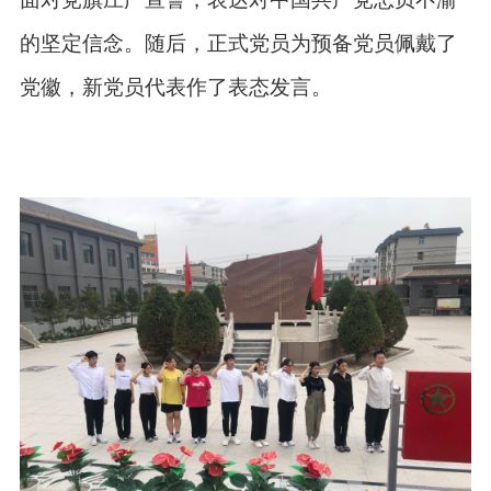
的坚定信念。随后，正式党员为预备党员佩戴了
党徽，新党员代表作了表态发言。