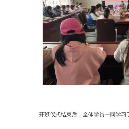
开班仪式结束后，全体学员一同学习