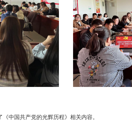
了《中国共产党的光辉历程》相关内容。