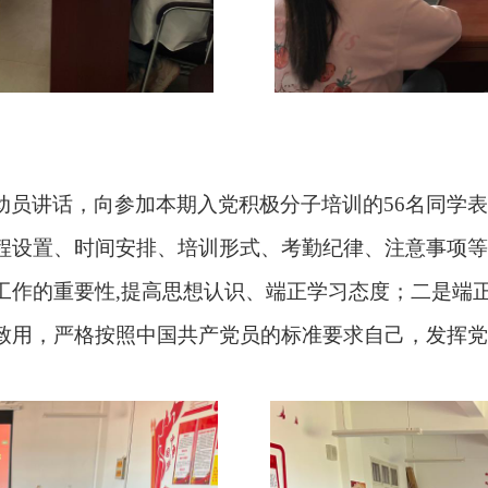
员讲话，向参加本期入党积极分子培训的56名同学表示祝
程设置、时间安排、培训形式、考勤纪律、注意事项等
工作的重要性,提高思想认识、端正学习态度；二是端
致用，严格按照中国共产党员的标准要求自己，发挥党