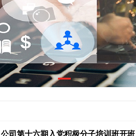
公司第十六期入党积极分子培训班开班