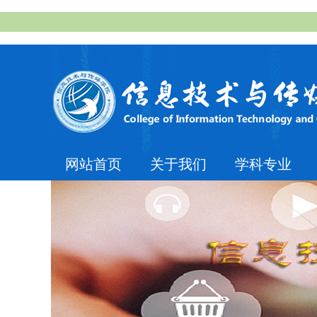
网站首页
关于我们
学科专业