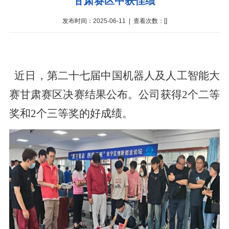
甘肃赛区中获佳绩
发布时间：2025-06-11 | 查看次数：[
]
近日，第二十七届中国机器人及人工智能大
赛甘肃赛区决赛结果公布。公司获得2个二等
奖和2个三等奖的好成绩。