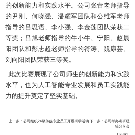
的创新能力和实践水平。公司张蕾老师指导
的尹刚、何晓强、潘耀军团队和公维军老师
指导的吕思语、李小强、李金莲团队荣获二
等奖；吕旭老师指导的牛小牛、宁阳、赵晨
阳团队和彭志超老师指导的符涛、魏康芸、
刘向阳团队荣获三等奖。
此次比赛展现了公司师生的创新能力和实践
水平，也为人工智能专业发展和员工实践能
力的提升奠定了坚实基础。
上一条：
公司组织24级传媒专业员工开展研学活动
下一条：
公司举办考研经
验分享会
【
关闭
】