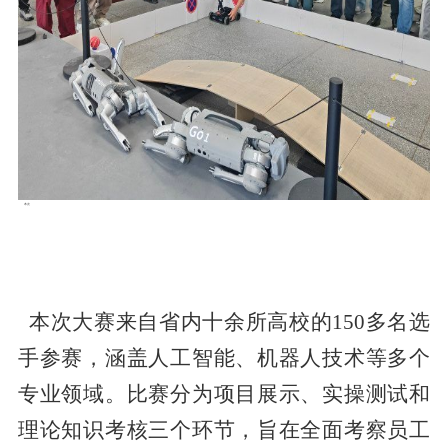
本次
本次大赛来自省内十余所高校的150多名选
手参赛，涵盖人工智能、机器人技术等多个
专业领域。比赛分为项目展示、实操测试和
理论知识考核三个环节，旨在全面考察员工