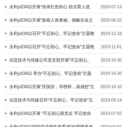
永利yl23411开展“传承红色初心 担当育人使
2020-07-13
命”主题党日活动
永利yl23411开展“探索人体奥秘、领略生命之
2020-06-22
光、传播科学知识”主题党日活动
永利yl23411召开“不忘初心、牢记使命”主题教
2019-12-18
育评估测评会议
永利yl23411召开“不忘初心、牢记使命”主题教
2019-11-01
育对照党章党规找差距专题会议
信息技术与传媒公司党支部开展“不忘初心、
2019-10-30
牢记使命”主题教育志愿服务活动
永利yl23411 举办“不忘初心、牢记使命”主题
2019-10-20
教育调研成果交流会
永利yl23411开展“庆国庆，学榜样，谈感想”主
2019-10-10
题党日活动
信息技术与传媒召开“不忘初心、牢记使命”主
2019-09-14
题教育动员部署会
永利yl23411开展 “不忘初心跟党走 牢记使命
2019-07-02
建新功”主题党日活动
永利yl23411组织党员师生收看“时代楷模发布
2019-04-01